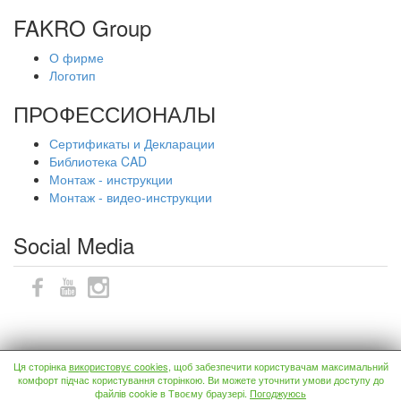
FAKRO Group
О фирме
Логотип
ПРОФЕССИОНАЛЫ
Сертификаты и Декларации
Библиотека CAD
Монтаж - инструкции
Монтаж - видео-инструкции
Social Media
Карта сайтa
Ця сторінка
використовує cookies
, щоб забезпечити користувачам максимальний
комфорт підчас користування сторінкою. Ви можете уточнити умови доступу до
Copyright © 2017 FAKRO. All rights reserved.
файлів cookie в Твоєму браузері.
Погоджуюсь