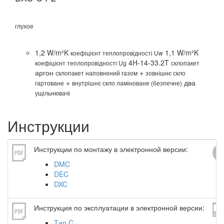
глухое
руч
1,2 W/m²K
1,1 W/m²K
коефіцієнт теплопровідності Uw
4H-14-33.2T
коефіцієнт теплопровідності Ug
склопакет
аргон
+
склопакет наповнений газом
зовнішнє скло
+
два
гартоване
внутрішнє скло ламіноване (безпечне)
ущільнювачі
Инструкции
Инструкции по монтажу в электронной версии:
DMC
DEC
DXC
Инструкция по эксплуатации в электронной версии:
Tип C