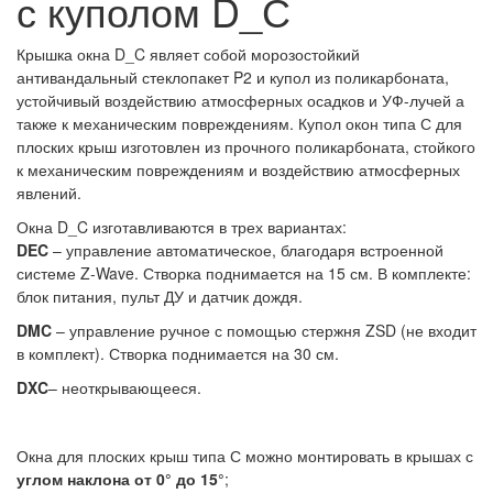
с куполом D_С
Крышка окна D_C являет собой морозостойкий
антивандальный стеклопакет P2 и купол из поликарбоната,
устойчивый воздействию атмосферных осадков и УФ-лучей а
также к механическим повреждениям. Купол окон типа С для
плоских крыш изготовлен из прочного поликарбоната, стойкого
к механическим повреждениям и воздействию атмосферных
явлений.
Окна D_C изготавливаются в трех вариантах:
DEC
– управление автоматическое, благодаря встроенной
системе Z-Wave. Створка поднимается на 15 см. В комплекте:
блок питания, пульт ДУ и датчик дождя.
DMC
– управление ручное с помощью стержня ZSD (не входит
в комплект). Створка поднимается на 30 см.
DXC
– неоткрывающееся.
Окна для плоских крыш типа С можно монтировать в крышах с
углом наклона от 0° до 15°
;