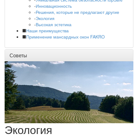
-
Инновационность
-
Решения, которые не предлагают другие
-
Экология
-
Высокая эстетика
Наши преимущества
Применение мансардных окон FAKRO
Советы
Экология