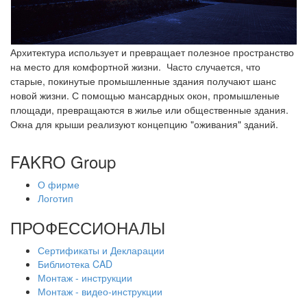
Архитектура
использует и
превращает
полезное
пространство
на
место для
комфортной жизни.
Ч
асто случается, что
старые
, покинутые
промышленные здания
п
олучают шанс
новой жизни
.
С помощью мансардных окон, промышленые
площади, превращаются в жилье или общественные здания.
Окна для крыши реализуют концепцию "оживания" зданий.
FAKRO Group
О фирме
Логотип
ПРОФЕССИОНАЛЫ
Сертификаты и Декларации
Библиотека CAD
Монтаж - инструкции
Монтаж - видео-инструкции