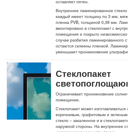
оставляет пятен
.
Внутреннее
ламинированное стекло
с
каждый имеет
толщину по
3
мм
, межд
пленка
PVB
,
толщиной
0,38
мм
. Ламин
вмонтировано в стеклопакет с внутрен
помещения и покрыто низкоэмиссионн
случае разбития ламинированного стек
остаются склеены пленкой. Ламиниров
уменьшает
проникновение
ультрафиол
Стеклопакет
светопоглощаю
Ограничивает проникновение солнечны
помещение.
Стеклопакет может изготавливаться в ц
коричневым, графитовым и зеленым.
стекло – закаленное и в стеклопакете 
наружной стороны. На внутреннее сте