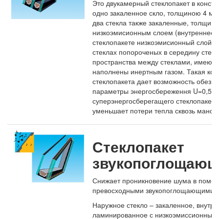
Это двукамерный стеклопакет в констр
одно закаленное скло, толщиною 4 мм 
два стекла также закаленные, толщино
низкоэмисионным слоем (внутреннее с
стеклопакете низкоэмисионный слой ес
стеклах попороченых в середину стекл
пространства между стеклами, имеют 
наполнены инертным газом. Такая кон
стеклопакета дает возможность обезп
параметры энергосбереження U=0,5
суперэнергосберегащего стеклопакета
уменьшает потери тепла сквозь манса
Стеклопакет
звукопоглощающ
Снижает проникновение шума в помещ
превосходными звукопоглощающими х
Наружное стекло – закаленное, внутре
ламинированное с низкоэмиссионным 