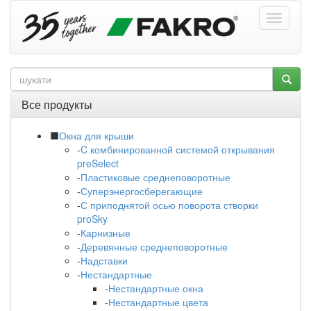
Все продукты
Окна для крыши
-
C комбинированной системой открывания
preSelect
-
Пластиковые среднеповоротные
-
Суперэнергосберегающие
-
С приподнятой осью поворота створки
proSky
-
Карнизные
-
Деревянные среднеповоротные
-
Надставки
-
Нестандартные
-
Нестандартные окна
-
Нестандартные цвета