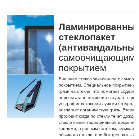
Ламинированны
стеклопакет
(антивандальный
самоочищающим
покрытием
Внешнее стекло закаленное с самоо
покрытием.
Специальное покрытие ум
грязи на стекле, что помогает содержат
первом этапе покрытие вступает в реа
ультрафиолетовыми лучами натурально
розлагает органическую грязь. Вторая
проходит когда по стеклу течет дождь 
стекло имеет гидрофильное покрытие, 
каплями, а ровным потоком, смывая г
обычного
стекла,
оно
быстрее
высыхае