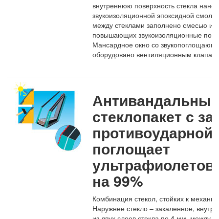
внутреннюю поверхность стекла нанес
звукоизоляционной эпоксидной смолы.
между стеклами заполнено смесью ине
повышающих звукоизоляционные показ
Мансардное окно со звукопоглощающи
оборудовано вентиляционным клапан
Антивандальны
стеклопакет с з
противоударной 
поглощает
ультрафиолетов
на 99%
Комбинация стекол, стойких к механич
Наружнее стекло – закаленное, внутр
из двух слоев стекла по 4 мм, между 